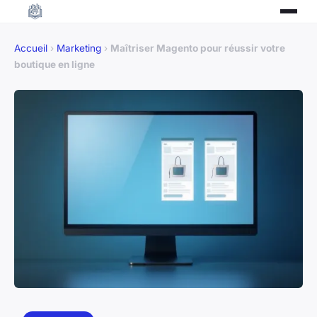
Accueil
›
Marketing
›
Maîtriser Magento pour réussir votre
boutique en ligne