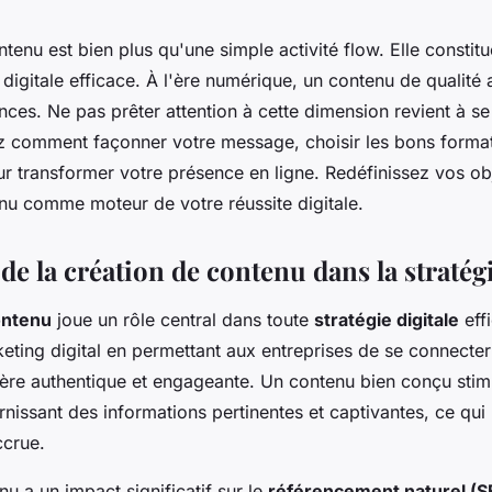
ntenu est bien plus qu'une simple activité flow. Elle constit
 digitale efficace. À l'ère numérique, un contenu de qualité 
nces. Ne pas prêter attention à cette dimension revient à se 
z comment façonner votre message, choisir les bons format
our transformer votre présence en ligne. Redéfinissez vos ob
nu comme moteur de votre réussite digitale.
e la création de contenu dans la stratégi
ontenu
joue un rôle central dans toute
stratégie digitale
effi
keting digital en permettant aux entreprises de se connecter
ère authentique et engageante. Un contenu bien conçu sti
rnissant des informations pertinentes et captivantes, ce qui
ccrue.
nu a un impact significatif sur le
référencement naturel (S