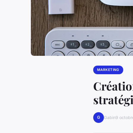
MARKETING
Créatio
stratégi
G
Gabin
9 octob