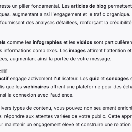
reste un pilier fondamental. Les
articles de blog
permettent
iques, augmentant ainsi l'engagement et le trafic organique
fournissent des analyses détaillées, renforçant la crédibilité
els
comme les
infographies
et les
vidéos
sont particulière
es informations complexes. Les
images
attirent l'attention e
ées, augmentant ainsi la portée de votre message.
tif
ctif
engage activement l'utilisateur. Les
quiz
et
sondages
e
dis que les
webinaires
offrent une plateforme pour des éc
insi la connexion avec l'audience.
divers types de contenu, vous pouvez non seulement enrichir
ssi répondre aux attentes variées de votre public. Cette app
our maintenir un engagement élevé et construire une relatio