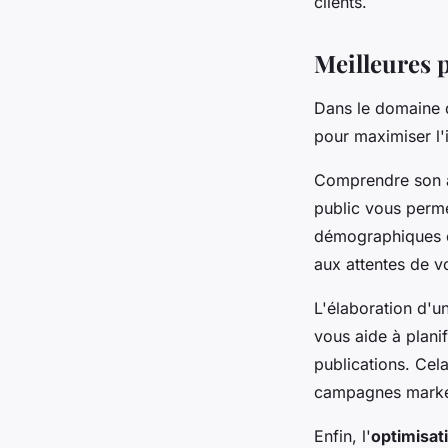
clients.
Meilleures 
Dans le domaine 
pour maximiser l'i
Comprendre son au
public vous perme
démographiques e
aux attentes de v
L'élaboration d'u
vous aide à planif
publications. Cel
campagnes market
Enfin, l'
optimisat