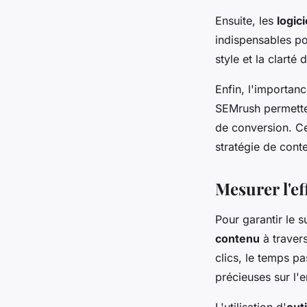
Ensuite, les
logic
indispensables po
style et la clarté
Enfin, l'importan
SEMrush permetten
de conversion. Ce
stratégie de cont
Mesurer l'ef
Pour garantir le s
contenu
à traver
clics, le temps pa
précieuses sur l'
L'utilisation d'
out