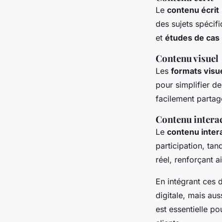
Le
contenu écrit
des sujets spécif
et
études de cas
Contenu visuel
Les
formats visu
pour simplifier d
facilement partag
Contenu interac
Le
contenu intera
participation, tan
réel, renforçant a
En intégrant ces 
digitale, mais au
est essentielle p