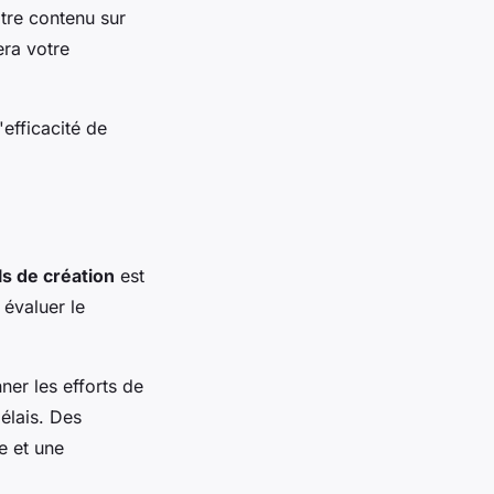
otre contenu sur
era votre
efficacité de
ls de création
est
 évaluer le
er les efforts de
délais. Des
e et une