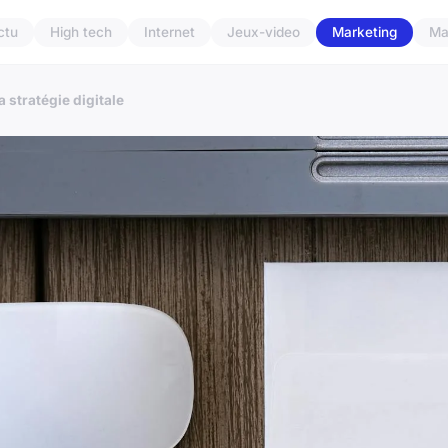
ctu
High tech
Internet
Jeux-video
Marketing
Ma
a stratégie digitale