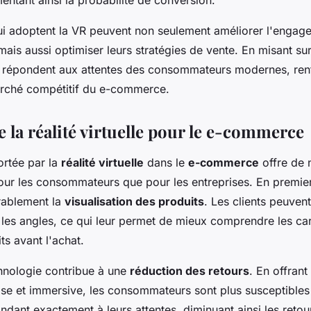
ui adoptent la VR peuvent non seulement améliorer l'engag
is aussi optimiser leurs stratégies de vente. En misant sur
s répondent aux attentes des consommateurs modernes, renf
arché compétitif du e-commerce.
 la réalité virtuelle pour le e-commerce
rtée par la
réalité virtuelle
dans le
e-commerce
offre de
our les consommateurs que pour les entreprises. En premier 
rablement la
visualisation des produits
. Les clients peuvent
s les angles, ce qui leur permet de mieux comprendre les cara
ts avant l'achat.
chnologie contribue à une
réduction des retours
. En offran
ise et immersive, les consommateurs sont plus susceptibles
dant exactement à leurs attentes, diminuant ainsi les retour