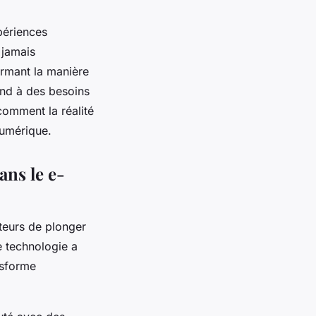
périences
 jamais
ormant la manière
pond à des besoins
omment la réalité
numérique.
ans le e-
teurs de plonger
e technologie a
nsforme