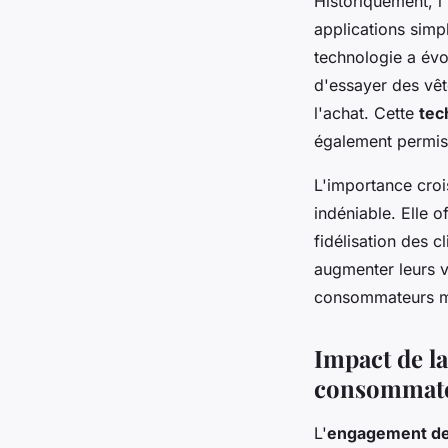
Historiquement, l
applications simp
technologie a évo
d'essayer des vê
l'achat. Cette
tec
également permis 
L'importance crois
indéniable. Elle o
fidélisation des c
augmenter leurs v
consommateurs m
Impact de la
consommat
L'
engagement d