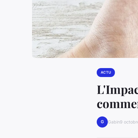
ACTU
L'Impact
comme
G
Gabin
9 octob