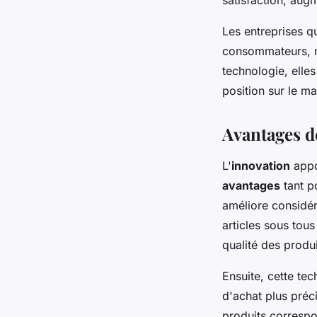
Les entreprises q
consommateurs, ma
technologie, elle
position sur le m
Avantages de
L'
innovation
appo
avantages
tant p
améliore considé
articles sous tou
qualité des produi
Ensuite, cette te
d'achat plus préc
produits correspon