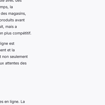
buté avec des
emps, la
t des magasins,
produits avant
it, mais a
n plus compétitif.
ligne est
ent et la
ent non seulement
ux attentes des
es en ligne. La