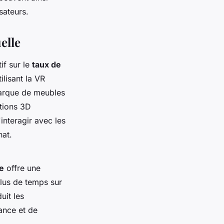
sateurs.
elle
if sur le
taux de
ilisant la VR
marque de meubles
ations 3D
nteragir avec les
hat.
le
offre une
plus de temps sur
uit les
iance et de