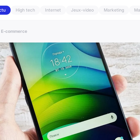
ctu
High tech
Internet
Jeux-video
Marketing
Ma
 le E-commerce