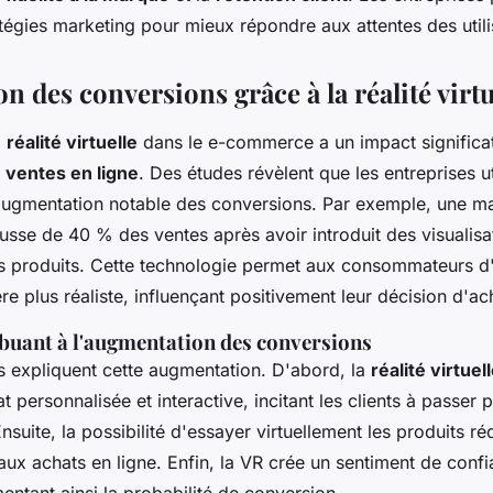
atégies marketing pour mieux répondre aux attentes des utili
 des conversions grâce à la réalité virtu
a
réalité virtuelle
dans le e-commerce a un impact significat
s
ventes en ligne
. Des études révèlent que les entreprises ut
 augmentation notable des conversions. Par exemple, une 
usse de 40 % des ventes après avoir introduit des visualis
 produits. Cette technologie permet aux consommateurs d'i
e plus réaliste, influençant positivement leur décision d'ac
buant à l'augmentation des conversions
s expliquent cette augmentation. D'abord, la
réalité virtuel
 personnalisée et interactive, incitant les clients à passer 
nsuite, la possibilité d'essayer virtuellement les produits réd
 aux achats en ligne. Enfin, la VR crée un sentiment de conf
entant ainsi la probabilité de conversion.