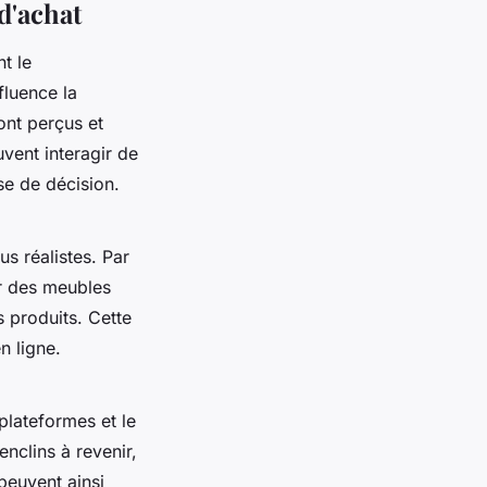
d'achat
t le
luence la
ont perçus et
vent interagir de
ise de décision.
us réalistes. Par
er des meubles
 produits. Cette
n ligne.
plateformes et le
nclins à revenir,
 peuvent ainsi